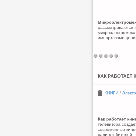
Микроэлектромех
рассматриваются 
микроэлектромехан
импортозамещение
КАК РАБОТАЕТ 
КНИГИ
/
Электр
Как работает кин
телевизора создае
современные кинес
радиолюбителей.