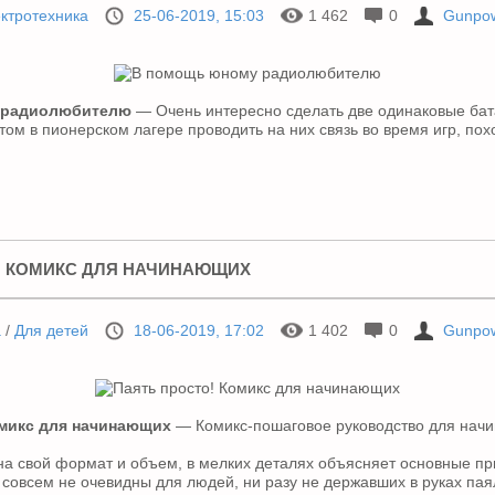
ктротехника
25-06-2019, 15:03
1 462
0
Gunpo
 радиолюбителю
— Очень интересно сделать две одинаковые ба
ом в пионерском лагере проводить на них связь во время игр, поход
! КОМИКС ДЛЯ НАЧИНАЮЩИХ
а
/
Для детей
18-06-2019, 17:02
1 402
0
Gunpo
омикс для начинающих
— Комикс-пошаговое руководство для нач
на свой формат и объем, в мелких деталях объясняет основные пр
 совсем не очевидны для людей, ни разу не державших в руках пая