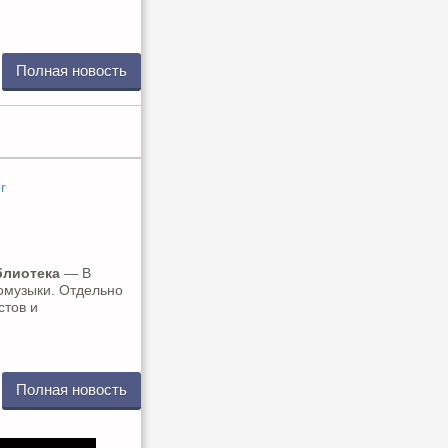
Полная новость
r
блиотека
— В
омузыки. Отдельно
стов и
Полная новость