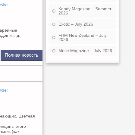
wder
Kandy Magazine – Summer
2026
Exotic – July 2026
тарейные
FHM New Zealand – July
ов и т. д.
2026
Mece Magazine – July 2026
Полная новость
wder
инающих. Цветная
инципы этого
льник (как