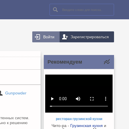
Войти
Зарегистрироваться
Рекомендуем
Gunpowder
тенных систем.
ресторан грузинской кухни
ьно к решению
Чито-ра -
Грузинская кухня
и