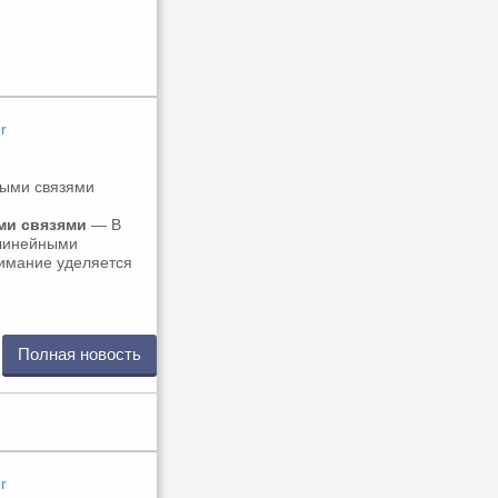
r
ми связями
— В
елинейными
имание уделяется
Полная новость
r