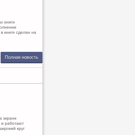
х книги
полнении
в книге сделан на
Полная новость
а экране
 и работают
широкий круг