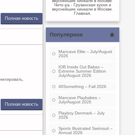
вкуснейшие хинкали в Москве.
Чито-ра - Грузинская кухня и
вкуснейшие хинкали в Москве.
Главная.
Полная новость
Популярное
Mancave Elite – July/August
2026
IOB Inside Out Babes –
Extreme Summer Edition
July/August 2026
ектировать,
40Something – Fall 2026
Mancave Playbabes –
July/August 2026
Полная новость
Playboy Denmark – July
2026
Sports Illustrated Swimsuit –
Annual 2026