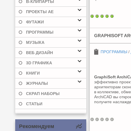
В-КЛИПАРТЫ
ПРОЕКТЫ AE
ФУТАЖИ
ПРОГРАММЫ
GRAPHISOFT ARC
МУЗЫКА
ПРОГРАММЫ
/
ВЕБ ДИЗАЙН
3D ГРАФИКА
КНИГИ
GraphiSoft Archi
эффективно проекти
ЖУРНАЛЫ
архитекторам скон
в коллективе, обм
СКРАП НАБОРЫ
ArchiCAD вы откро
получите наслажде
СТАТЬИ
Рекомендуем