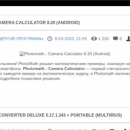
AMERA CALCULATOR 8.20 (ANDROID)
ДРУГИЕ ПРОГРАММЫ
8-03-2023, 21:09
1 220
0
ольников! PhotoMath решает математические примеры, сканируя н
смартфона.
Photomath - Camera Calculator
— первый «экстрасенс
о наведите камеру на математическую задачу, и Photomath магиче
 подробное пошаговое решение.
CONVERTER DELUXE 5.17.1.343 + PORTABLE (MULTI/RUS)