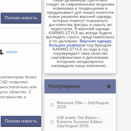
следят за современными модными
новинками и тенденциями и
придумывают для наших клиентов
новые решения верхней одежды,
Полная новость
которые помогут подчернуть
достоинства фигуры и скрыть ее
недостатки. В верхней одежде
KARMELSTYLE вы всегда будете
выглядеть строго, представительно
и по-деловому.
Верхняя одежда
больших размеров
под брендом
KARMELSTYLE из года в год
admin
подтверждает свое качество
сертификатами и дипломами,
которыми неоднократно
награждали нашу компанию...
рхитекторам более
iCAD позволяет
Популярное
самостоятельно или
угих областях. С
ространстве и
Mancave Elite – July/August
2026
IOB Inside Out Babes –
Полная новость
Extreme Summer Edition
July/August 2026