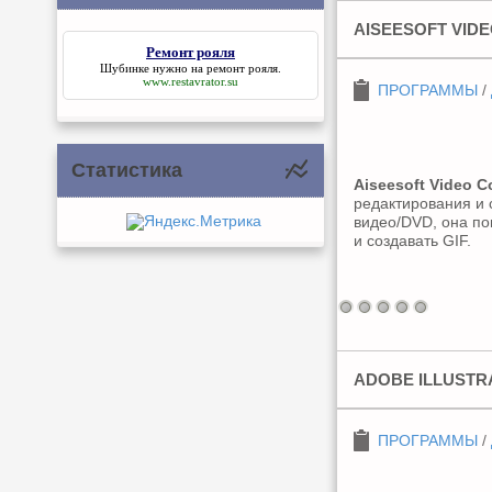
AISEESOFT VIDE
Ремонт рояля
Шубинке нужно на
ремонт рояля
.
www.restavrator.su
ПРОГРАММЫ
/
Статистика
Aiseesoft Video C
редактирования и 
видео/DVD, она п
и создавать GIF.
ADOBE ILLUSTRA
ПРОГРАММЫ
/