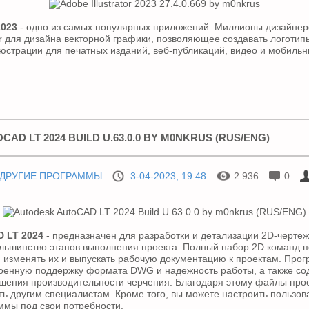
2023
- одно из самых популярных приложений. Миллионы дизайнер
or для дизайна векторной графики, позволяющее создавать логотипы
юстрации для печатных изданий, веб-публикаций, видео и мобильн
AD LT 2024 BUILD U.63.0.0 BY M0NKRUS (RUS/ENG)
ДРУГИЕ ПРОГРАММЫ
3-04-2023, 19:48
2 936
0
 LT 2024
- предназначен для разработки и детализации 2D-черте
льшинство этапов выполнения проекта. Полный набор 2D команд п
, изменять их и выпускать рабочую документацию к проектам. Про
роенную поддержку формата DWG и надежность работы, а также с
шения производительности черчения. Благодаря этому файлы про
ь другим специалистам. Кроме того, вы можете настроить пользов
ммы под свои потребности.