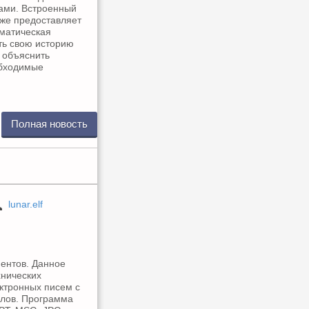
ками. Встроенный
кже предоставляет
оматическая
ть свою историю
о объяснить
обходимые
Полная новость
lunar.elf
ентов. Данное
хнических
ектронных писем с
йлов. Программа