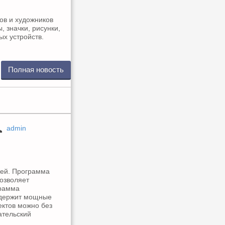
ов и художников
, значки, рисунки,
ых устройств.
Полная новость
admin
жей. Программа
озволяет
грамма
одержит мощные
ектов можно без
ательский