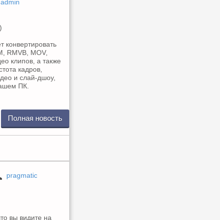
admin
т конвертировать
RM, RMVB, MOV,
ео клипов, а также
тота кадров,
идео и слай-дшоу,
ашем ПК.
Полная новость
pragmatic
то вы видите на