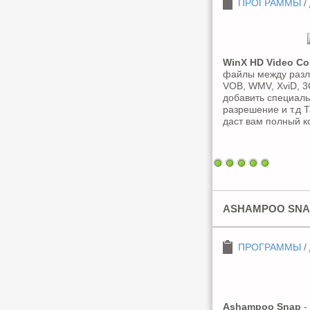
ПРОГРАММЫ
/
WinX HD Video Co
файлы между разли
VOB, WMV, XviD, 3
добавить специаль
разрешение и т.д Т
даст вам полный 
ASHAMPOO SNAP 
ПРОГРАММЫ
/
Ashampoo Snap
-