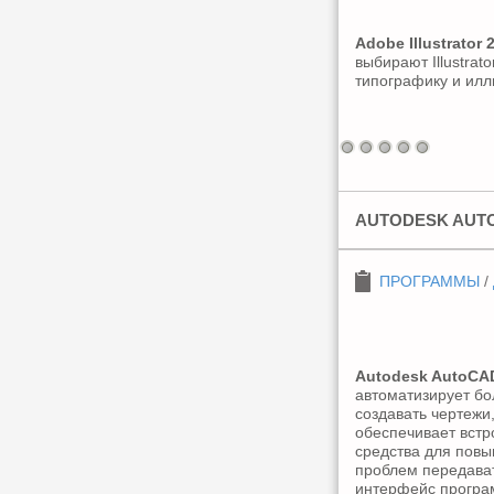
Adobe Illustrator 
выбирают Illustrat
типографику и илл
AUTODESK AUTOC
ПРОГРАММЫ
/
Autodesk AutoCAD
автоматизирует бо
создавать чертежи
обеспечивает вст
средства для повы
проблем передават
интерфейс програ