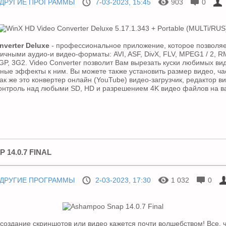
ДРУГИЕ ПРОГРАММЫ
7-03-2023, 15:45
903
0
nverter Deluxe
- профессиональное приложение, которое позволяе
чными аудио-и видео-форматы: AVI, ASF, DivX, FLV, MPEG1 / 2, 
GP, 3G2. Video Converter позволит Вам вырезать куски любимых вид
ные эффекты к ним. Вы можете также установить размер видео, час
ак же это конвертер онлайн (YouTube) видео-загрузчик, редактор в
контроль над любыми SD, HD и разрешением 4K видео файлов на в
14.0.7 FINAL
ДРУГИЕ ПРОГРАММЫ
2-03-2023, 17:30
1 032
0
 создание скриншотов или видео кажется почти волшебством! Все, ч