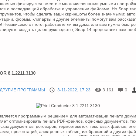
очностью фиксируется вместе с многочисленными умными настрой
тся о последующей обработке и управлении файлами. Но Snap та
трументов, чтобы сделать ваши скриншоты более значимыми: авт
тарии, формы, клипарты и другие элементы помогут вам рассказа
о! Независимо от того, работаете ли вы дома или вам нужно быстр
анируете создать целое руководство, Snap 14 предоставит вам не
 8.1.2211.3130
ДРУГИЕ ПРОГРАММЫ
3-11-2022, 17:23
3 161
0
является программным решением для автоматизации печати докум
яет оптимизировать печать PDF-файлов, офисных документов, те
ских документов, договоров, термоэтикеток, текстовых файлов, эл
амм, презентаций, электронных таблиц, изображений и других фа