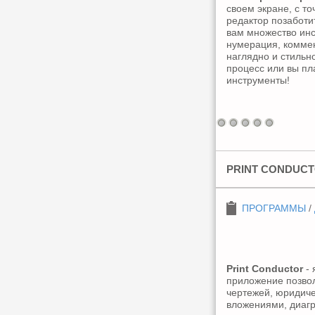
своем экране, с т
редактор позаботи
вам множество инс
нумерация, коммен
наглядно и стильн
процесс или вы пл
инструменты!
PRINT CONDUCTOR
ПРОГРАММЫ
/
Print Conductor
- 
приложение позвол
чертежей, юридиче
вложениями, диагр