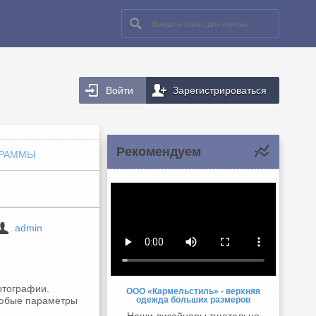
Войти
Зарегистрироваться
Рекомендуем
ГРАММЫ
admin
отографии.
ООО «Кармельстиль» - верхняя
одежда больших размеров
любые параметры
Наши дизайнеры тщательно