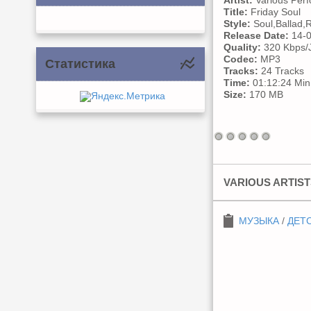
Artist:
Various Perf
Title:
Friday Soul
Style:
Soul,Ballad,
Release Date:
14-0
Quality:
320 Kbps/J
Codec:
MP3
Статистика
Tracks:
24 Tracks
Time:
01:12:24 Min
Size:
170 MB
VARIOUS ARTIST
МУЗЫКА
/
ДЕТ