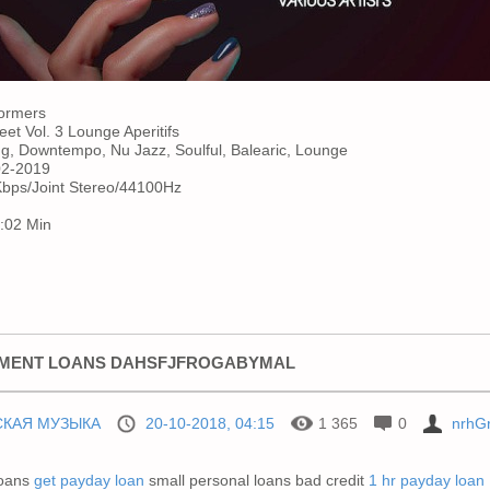
ormers
et Vol. 3 Lounge Aperitifs
g, Downtempo, Nu Jazz, Soulful, Balearic, Lounge
2-2019
bps/Joint Stereo/44100Hz
:02 Min
LMENT LOANS DAHSFJFROGABYMAL
СКАЯ МУЗЫКА
20-10-2018, 04:15
1 365
0
nrhG
loans
get payday loan
small personal loans bad credit
1 hr payday loan