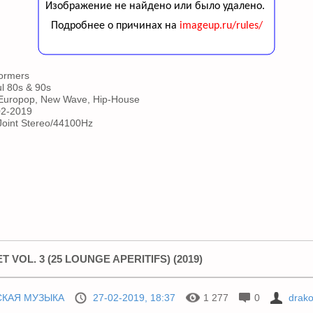
ormers
l 80s & 90s
 Europop, New Wave, Hip-House
2-2019
oint Stereo/44100Hz
 VOL. 3 (25 LOUNGE APERITIFS) (2019)
СКАЯ МУЗЫКА
27-02-2019, 18:37
1 277
0
drak