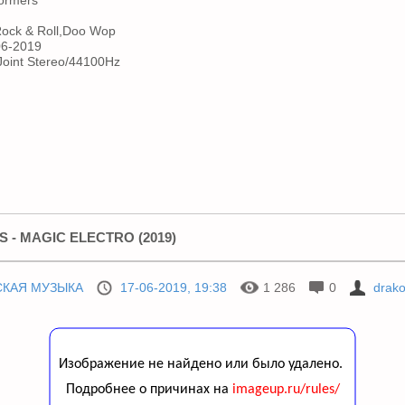
ormers
Rock & Roll,Doo Wop
6-2019
oint Stereo/44100Hz
S - MAGIC ELECTRO (2019)
СКАЯ МУЗЫКА
17-06-2019, 19:38
1 286
0
drak