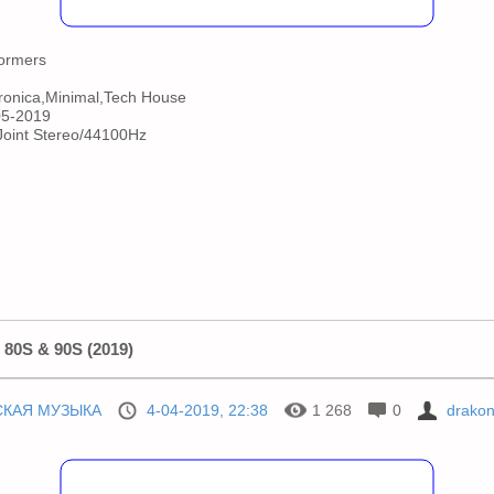
ormers
ronica,Minimal,Tech House
5-2019
oint Stereo/44100Hz
80S & 90S (2019)
СКАЯ МУЗЫКА
4-04-2019, 22:38
1 268
0
drako