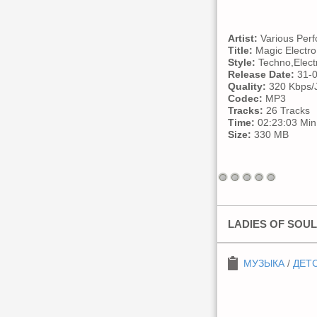
Artist:
Various Perf
Title:
Magic Electro
Style:
Techno,Elect
Release Date:
31-0
Quality:
320 Kbps/J
Codec:
MP3
Tracks:
26 Tracks
Time:
02:23:03 Min
Size:
330 MB
LADIES OF SOUL 
МУЗЫКА
/
ДЕТ