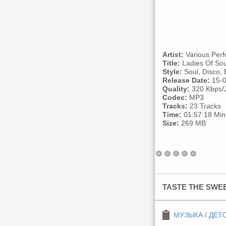
Artist:
Various Perf
Title:
Ladies Of Sou
Style:
Soul, Disco,
Release Date:
15-0
Quality:
320 Kbps/J
Codec:
MP3
Tracks:
23 Tracks
Time:
01:57:18 Min
Size:
269 MB
TASTE THE SWEET
МУЗЫКА
/
ДЕТ