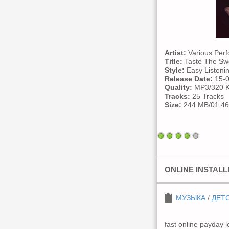
Artist:
Various Perf
Title:
Taste The Swe
Style:
Easy Listenin
Release Date:
15-0
Quality:
MP3/320 K
Tracks:
25 Tracks
Size:
244 MB/01:46
ONLINE INSTAL
МУЗЫКА
/
ДЕТ
fast online payday 