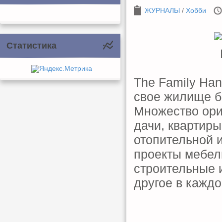
ЖУРНАЛЫ
/
Хобби
Статистика
The Family Han
свое жилище б
Множество ори
дачи, квартиры
отопительной 
проекты мебел
строительные 
другое в кажд