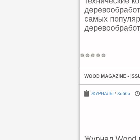
технические к
деревообработк
самых популяр
деревообработк
WOOD MAGAZINE - ISSUE
ЖУРНАЛЫ
/
Хобби
Журнал Wood п