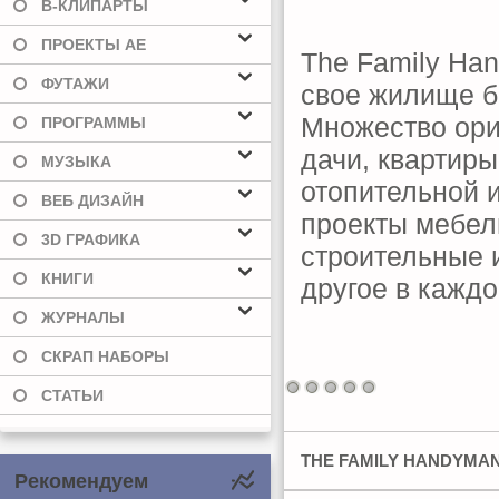
В-КЛИПАРТЫ
ПРОЕКТЫ AE
The Family Han
ФУТАЖИ
свое жилище б
Множество ори
ПРОГРАММЫ
дачи, квартиры
МУЗЫКА
отопительной 
ВЕБ ДИЗАЙН
проекты мебел
3D ГРАФИКА
строительные 
КНИГИ
другое в кажд
ЖУРНАЛЫ
СКРАП НАБОРЫ
СТАТЬИ
THE FAMILY HANDYMAN 
Рекомендуем