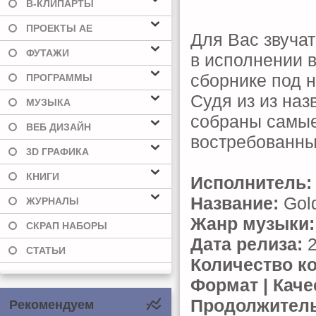
В-КЛИПАРТЫ
ПРОЕКТЫ AE
Для Вас звуча
ФУТАЖИ
в исполнении в
сборнике под н
ПРОГРАММЫ
Судя из из наз
МУЗЫКА
собраны самые
ВЕБ ДИЗАЙН
востребованны
3D ГРАФИКА
КНИГИ
Исполнитель:
Название:
Gold
ЖУРНАЛЫ
Жанр музыки:
СКРАП НАБОРЫ
Дата релиза:
2
СТАТЬИ
Количество к
Формат | Каче
Продолжитель
Рекомендуем