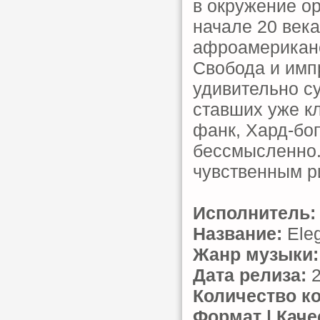
в окружение ор
начале 20 век
афроамериканс
Свобода и имп
удивительно с
ставших уже к
фанк, Хард-бо
бессмысленно.
чувственным р
Исполнитель:
Название:
Eleg
Жанр музыки:
Дата релиза:
2
Количество к
Формат | Каче