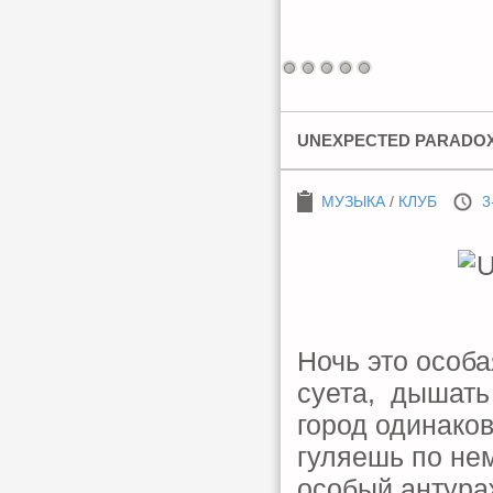
UNEXPECTED PARADOX:
МУЗЫКА
/
КЛУБ
3
Ночь это особа
суета, дышать 
город одинаков
гуляешь по не
особый антура