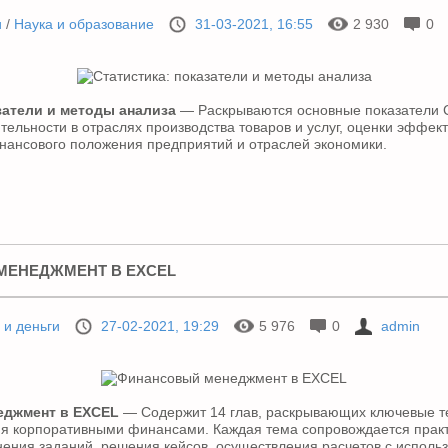
и
/
Наука и образование
31-03-2021, 16:55
2 930
0
затели и методы анализа
— Раскрываются основные показатели 
тельности в отраслях производства товаров и услуг, оценки эффек
нансового положения предприятий и отраслей экономики.
ЕНЕДЖМЕНТ В EXCEL
 и деньги
27-02-2021, 19:29
5 976
0
admin
еджмент в EXCEL
— Содержит 14 глав, раскрывающих ключевые т
ия корпоративными финансами. Каждая тема сопровождается прак
ения заданий, решения кейсов, осуществления расчетов с исполь