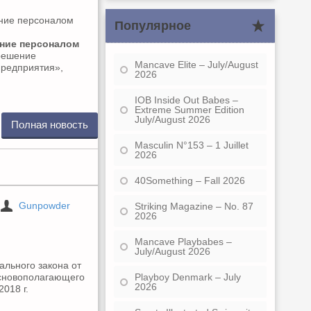
Популярное
ение персоналом
 решение
Mancave Elite – July/August
предприятия»,
2026
IOB Inside Out Babes –
Extreme Summer Edition
July/August 2026
Полная новость
Masculin N°153 – 1 Juillet
2026
40Something – Fall 2026
Gunpowder
Striking Magazine – No. 87
2026
Mancave Playbabes –
July/August 2026
льного закона от
Playboy Denmark – July
 основополагающего
2026
018 г.