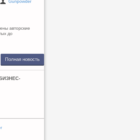
Gunpowder
лены авторские
тых до
Полная новость
БИЗНЕС-
r