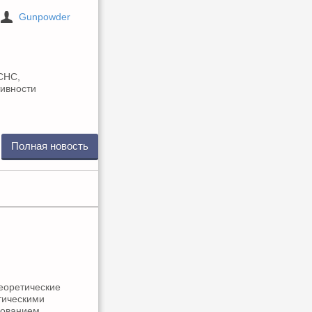
Gunpowder
СНС,
тивности
Полная новость
еоретические
тическими
зованием