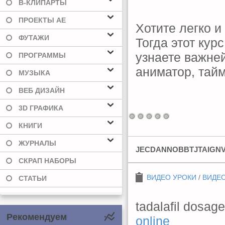
В-КЛИПАРТЫ
ПРОЕКТЫ AE
Хотите легко 
ФУТАЖИ
Тогда этот кур
узнаете важне
ПРОГРАММЫ
аниматор, тай
МУЗЫКА
ВЕБ ДИЗАЙН
3D ГРАФИКА
КНИГИ
ЖУРНАЛЫ
JECDANNOBBTJTAIGN
СКРАП НАБОРЫ
ВИДЕО УРОКИ
/
ВИДЕО
СТАТЬИ
tadalafil dosag
Рекомендуем
online