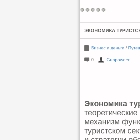
ЭКОНОМИКА ТУРИСТС
Бизнес и деньги
/
Путеш
0
Gunpowder
Экономика ту
теоретические
механизм функ
туристском се
и стратегии о