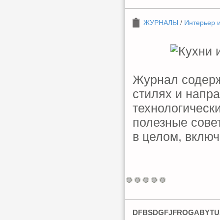
ЖУРНАЛЫ
/
Интерьер 
Журнал содер
стилях и напр
технологическ
полезные совет
в целом, вклю
DFBSDGFJFROGABYTU