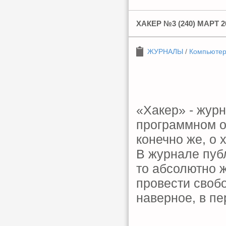
ХАКЕР №3 (240) МАРТ 2
ЖУРНАЛЫ
/
Компьюте
«Хакер» - жур
программном об
конечно же, о 
В журнале публ
то абсолютно ж
провести свобо
наверное, в п