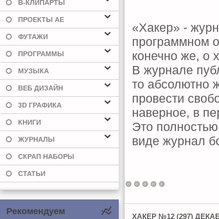
В-КЛИПАРТЫ
ПРОЕКТЫ AE
«Хакер» - жур
ФУТАЖИ
программном об
конечно же, о 
ПРОГРАММЫ
В журнале публ
МУЗЫКА
то абсолютно ж
ВЕБ ДИЗАЙН
провести свобо
3D ГРАФИКА
наверное, в п
КНИГИ
Это полностью
виде журнал б
ЖУРНАЛЫ
СКРАП НАБОРЫ
СТАТЬИ
Рекомендуем
ХАКЕР №12 (297) ДЕКА