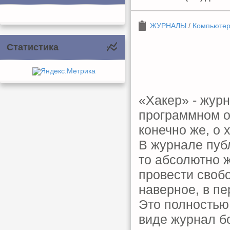
ЖУРНАЛЫ
/
Компьюте
Статистика
«Хакер» - жур
программном об
конечно же, о 
В журнале публ
то абсолютно ж
провести свобо
наверное, в п
Это полностью
виде журнал б