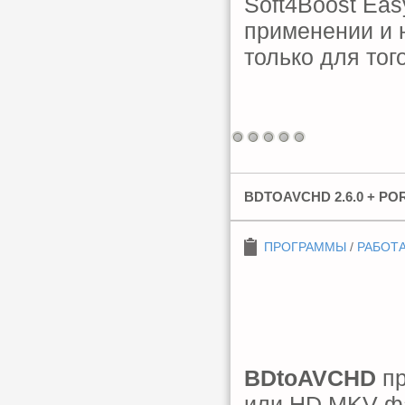
Soft4Boost Eas
применении и 
только для тог
BDTOAVCHD 2.6.0 + PO
ПРОГРАММЫ
/
РАБОТА
BDtoAVCHD
пр
или HD MKV фа