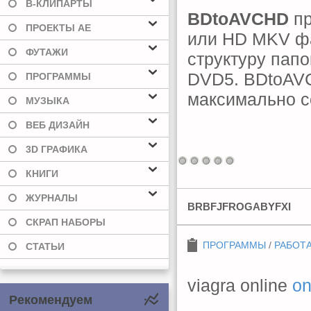
В-КЛИПАРТЫ
BDtoAVCHD
пр
ПРОЕКТЫ AE
или HD MKV фа
ФУТАЖИ
структуру папо
DVD5. BDtoAVC
ПРОГРАММЫ
максимально с
МУЗЫКА
ВЕБ ДИЗАЙН
3D ГРАФИКА
КНИГИ
ЖУРНАЛЫ
BRBFJFROGABYFXI
СКРАП НАБОРЫ
ПРОГРАММЫ
/
РАБОТА
СТАТЬИ
viagra online
on
Рекомендуем