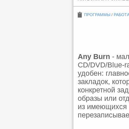
ПРОГРАММЫ
/
РАБОТА
Any Burn
- мал
CD/DVD/Blue-r
удобен: главно
закладок, кото
конкретной зад
образы или от
из имеющихся 
перезаписываем