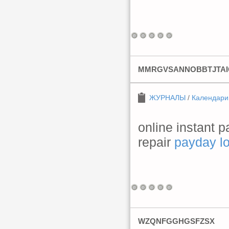
MMRGVSANNOBBTJTA
ЖУРНАЛЫ
/
Календари
online instant p
repair
payday l
WZQNFGGHGSFZSX