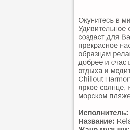
Окунитесь в ми
Удивительное 
создаст для В
прекрасное на
образцам релак
добрее и счас
отдыха и медит
Chillout Harmo
яркое солнце, 
морском пляже 
Исполнитель:
Название:
Rela
Жанр музыки: