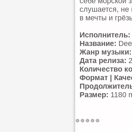
себе морской з
слушается, не
в мечты и грёз
Исполнитель:
Название:
Deep
Жанр музыки:
Дата релиза:
2
Количество к
Формат | Каче
Продолжитель
Размер:
1180 m