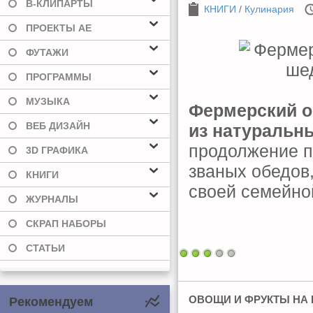
В-КЛИПАРТЫ
КНИГИ
/
Кулинария
ПРОЕКТЫ AE
ФУТАЖИ
ПРОГРАММЫ
МУЗЫКА
Фермерский о
ВЕБ ДИЗАЙН
из натуральн
продолжение 
3D ГРАФИКА
званых обедов,
КНИГИ
своей семейно
ЖУРНАЛЫ
СКРАП НАБОРЫ
СТАТЬИ
ОВОЩИ И ФРУКТЫ НА 
Рекомендуем