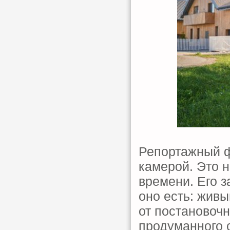
Репортажный ф
камерой. Это н
времени. Его з
оно есть: жив
от постановочн
продуманного с