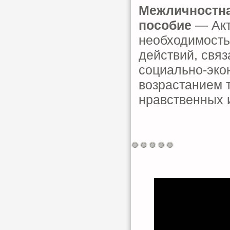
Межличностна
пособие
— Акт
необходимость
действий, свя
социально-эко
возрастанием т
нравственных 