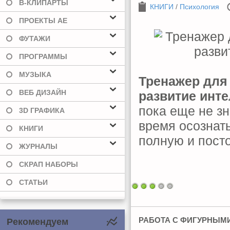
В-КЛИПАРТЫ
КНИГИ
/
Психология
ПРОЕКТЫ AE
ФУТАЖИ
ПРОГРАММЫ
МУЗЫКА
Тренажер для 
ВЕБ ДИЗАЙН
развитие инте
пока еще не зн
3D ГРАФИКА
время осознать
КНИГИ
полную и пост
ЖУРНАЛЫ
СКРАП НАБОРЫ
СТАТЬИ
РАБОТА С ФИГУРНЫМИ
Рекомендуем