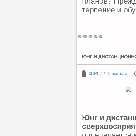
планов? Прежд
терпение и об
ЮНГ И ДИСТАНЦИОННО
КНИГИ
/
Психология
Юнг и дистанц
сверхвосприя
определяется 