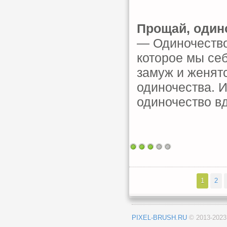
Прощай, один
— Одиночество
которое мы се
замуж и женятс
одиночества. 
одиночество в
1
2
PIXEL-BRUSH.RU
© 2013-202