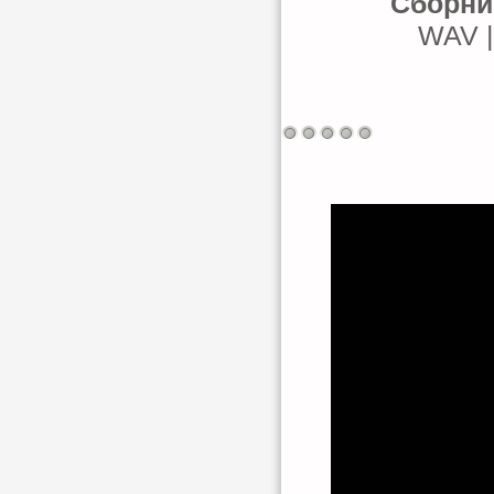
Сборни
WAV |