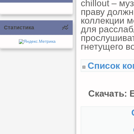
chillout – м
праву должн
коллекции м
для расслаб
Статистика
прослушиват
гнетущего в
Список ко
Скачать: E