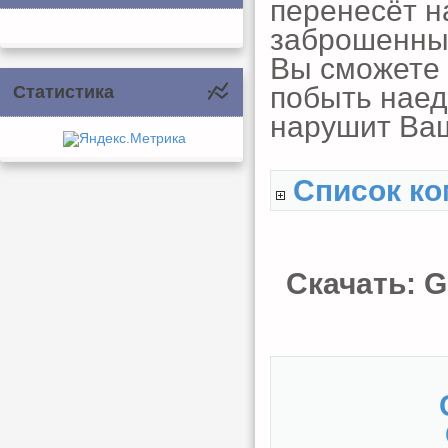
перенесёт на
заброшенный
Вы сможете 
побыть наед
Статистика
нарушит Ваш
Список ко
Скачать: G