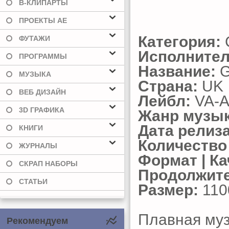
В-КЛИПАРТЫ
ПРОЕКТЫ AE
Категория:
C
ФУТАЖИ
Исполнител
ПРОГРАММЫ
Название:
G
МУЗЫКА
Страна:
UK
ВЕБ ДИЗАЙН
Лейбл:
VA-A
3D ГРАФИКА
Жанр музык
Дата релиза
КНИГИ
Количество
ЖУРНАЛЫ
Формат | Ка
СКРАП НАБОРЫ
Продолжите
СТАТЬИ
Размер:
110
Плавная муз
Рекомендуем