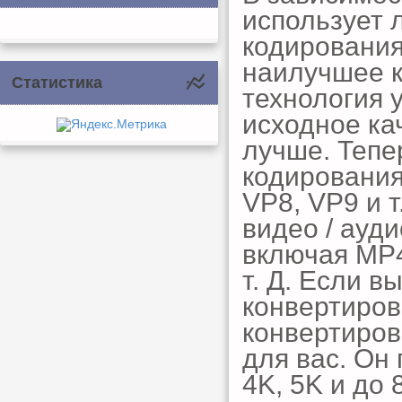
использует 
кодировани
наилучшее к
Статистика
технология 
исходное ка
лучше. Тепе
кодирования,
VP8, VP9 и 
видео / ауд
включая MP4
т. Д. Если в
конвертиров
конвертиров
для вас. Он
4K, 5K и до