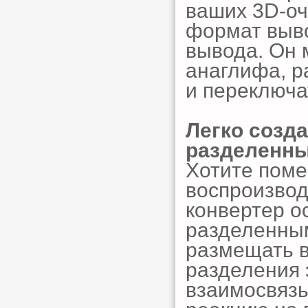
ваших 3D-оч
формат выво
вывода. Он 
анаглифа, р
и переключа
Легко созд
разделенн
Хотите поме
воспроизвод
конвертер о
разделенным
размещать 
разделения 
взаимосвязь