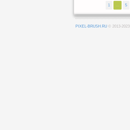
1
...
5
PIXEL-BRUSH.RU
© 2013-202