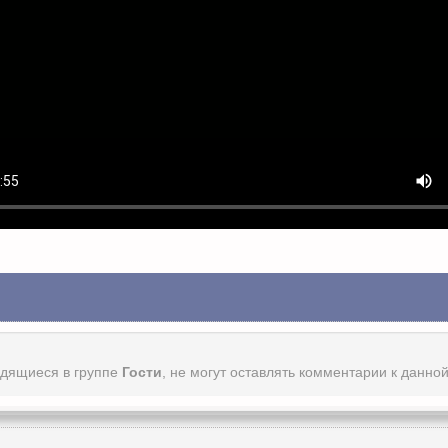
одящиеся в группе
Гости
, не могут оставлять комментарии к данно