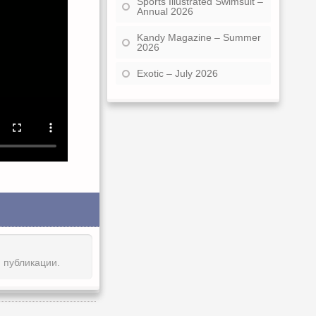
Sports Illustrated Swimsuit –
Annual 2026
Kandy Magazine – Summer
2026
Exotic – July 2026
й публикации.