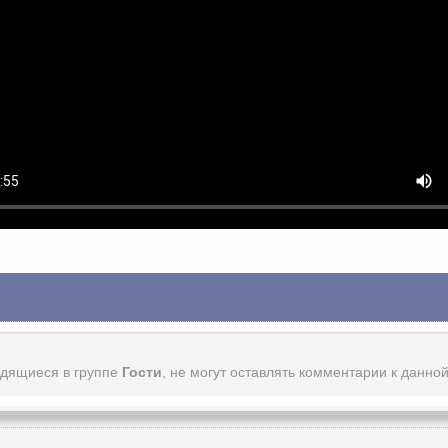
одящиеся в группе
Гости
, не могут оставлять комментарии к данно