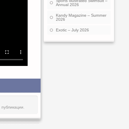
Sports Illustrated Swimsuit –
Annual 2026
Kandy Magazine – Summer
2026
Exotic – July 2026
й публикации.