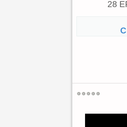
28 E
С