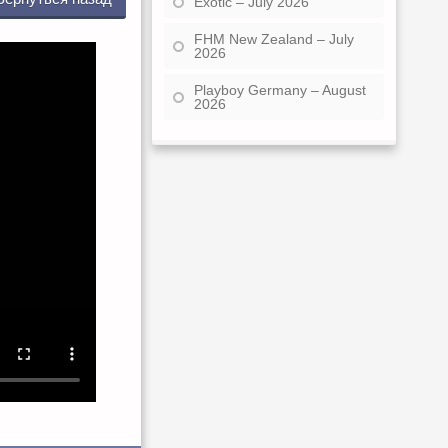
Exotic – July 2026
FHM New Zealand – July
2026
Playboy Germany – August
2026