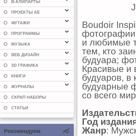
В-КЛИПАРТЫ
ПРОЕКТЫ AE
Boudoir Insp
ФУТАЖИ
фотографии
ПРОГРАММЫ
и любимые т
МУЗЫКА
тем, кто за
ВЕБ ДИЗАЙН
будуара; фо
3D ГРАФИКА
Красивые и
будуаров, в
КНИГИ
будуарные 
ЖУРНАЛЫ
со всего мир
СКРАП НАБОРЫ
СТАТЬИ
Издательст
Год издани
Жанр
: Мужс
Рекомендуем