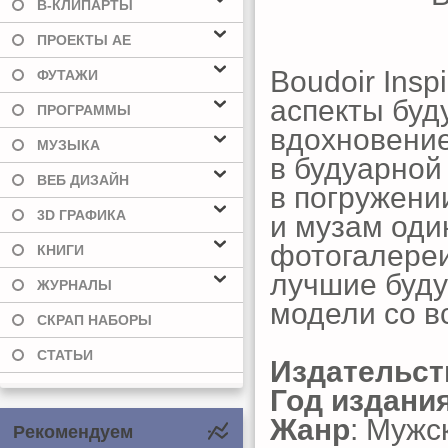
В-КЛИПАРТЫ
ПРОЕКТЫ AE
Boudoir Insp
ФУТАЖИ
аспекты бу
ПРОГРАММЫ
вдохновение
МУЗЫКА
в будуарной
ВЕБ ДИЗАЙН
в погружени
3D ГРАФИКА
и музам оди
фотогалереи
КНИГИ
лучшие буд
ЖУРНАЛЫ
модели со в
СКРАП НАБОРЫ
СТАТЬИ
Издательст
Год издани
Жанр
: Мужс
Рекомендуем