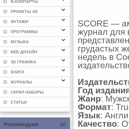
В-КЛИПАРТЫ
ПРОЕКТЫ AE
SCORE — ам
ФУТАЖИ
журнал для 
ПРОГРАММЫ
представле
МУЗЫКА
грудастых ж
ВЕБ ДИЗАЙН
недель в Со
3D ГРАФИКА
издательств
КНИГИ
Издательст
ЖУРНАЛЫ
Год издани
СКРАП НАБОРЫ
Жанр
: Мужс
СТАТЬИ
Формат
: Tr
Язык
: Англ
Качество
: 
Рекомендуем