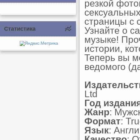
резкой фото
сексуальных
страницы с
Узнайте о са
Статистика
музыке! Про
истории, ко
Теперь вы м
ведомого (да
Издательст
Ltd
Год издани
Жанр
: Мужс
Формат
: Tr
Язык
: Англ
Качество
: 