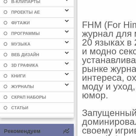
В-КЛИПАРТЫ
ПРОЕКТЫ AE
FHM (For Hi
ФУТАЖИ
журнал для 
ПРОГРАММЫ
20 языках в
МУЗЫКА
и модно сек
ВЕБ ДИЗАЙН
устанавлива
3D ГРАФИКА
рынке журна
интереса, о
КНИГИ
моду и уход,
ЖУРНАЛЫ
юмор.
СКРАП НАБОРЫ
СТАТЬИ
Запущенный 
доминировал
своему игри
Рекомендуем