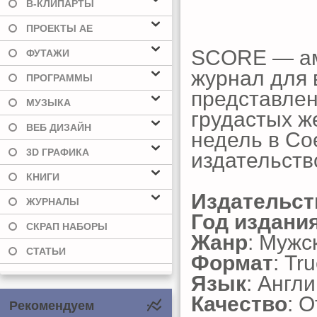
В-КЛИПАРТЫ
ПРОЕКТЫ AE
SCORE — ам
ФУТАЖИ
журнал для 
ПРОГРАММЫ
представле
МУЗЫКА
грудастых ж
ВЕБ ДИЗАЙН
недель в Со
3D ГРАФИКА
издательств
КНИГИ
Издательст
ЖУРНАЛЫ
Год издани
СКРАП НАБОРЫ
Жанр
: Мужс
СТАТЬИ
Формат
: Tr
Язык
: Англ
Качество
: 
Рекомендуем