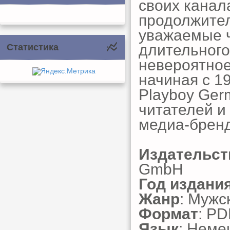
своих канал
продолжител
уважаемые ч
длительног
Статистика
невероятное
начиная с 19
Playboy Ger
читателей и
медиа-бренд
Издательст
GmbH
Год издани
Жанр
: Мужс
Формат
: PD
Язык
: Неме