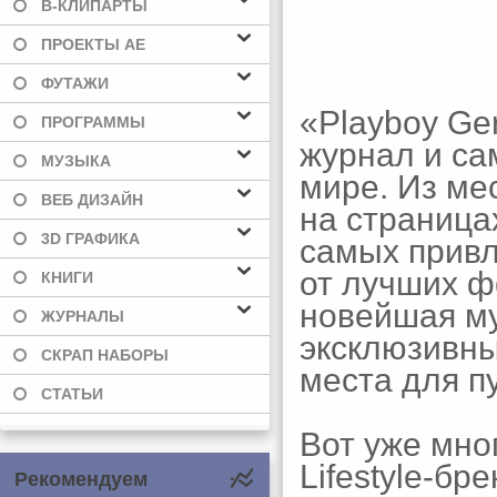
В-КЛИПАРТЫ
ПРОЕКТЫ AE
ФУТАЖИ
«Playboy G
ПРОГРАММЫ
журнал и са
МУЗЫКА
мире. Из ме
ВЕБ ДИЗАЙН
на страница
3D ГРАФИКА
самых привл
от лучших ф
КНИГИ
новейшая му
ЖУРНАЛЫ
эксклюзивны
СКРАП НАБОРЫ
места для п
СТАТЬИ
Вот уже мно
Lifestyle-б
Рекомендуем