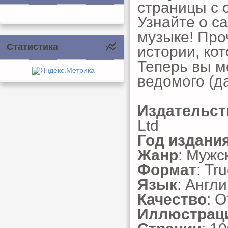
страницы с
Узнайте о са
музыке! Про
Статистика
истории, ко
Теперь вы м
ведомого (да
Издательст
Ltd
Год издани
Жанр
: Мужс
Формат
: Tr
Язык
: Англ
Качество
: 
Иллюстрац