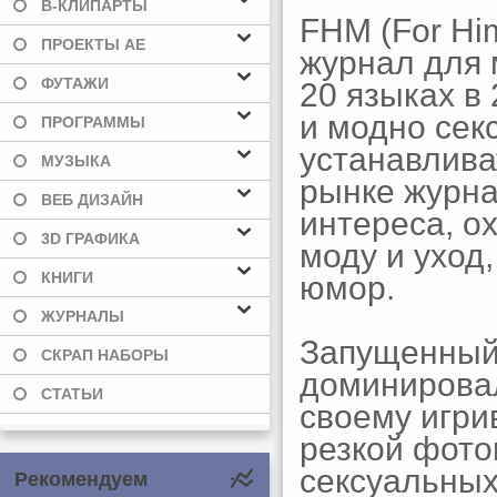
В-КЛИПАРТЫ
FHM (For Hi
ПРОЕКТЫ AE
журнал для 
ФУТАЖИ
20 языках в
и модно сек
ПРОГРАММЫ
устанавлива
МУЗЫКА
рынке журна
ВЕБ ДИЗАЙН
интереса, о
3D ГРАФИКА
моду и уход,
КНИГИ
юмор.
ЖУРНАЛЫ
Запущенный 
СКРАП НАБОРЫ
доминировал
СТАТЬИ
своему игри
резкой фото
сексуальных
Рекомендуем