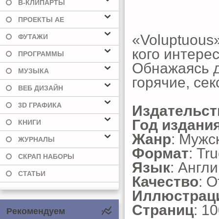
В-КЛИПАРТЫ
ПРОЕКТЫ AE
«Voluptuous
ФУТАЖИ
кого интер
ПРОГРАММЫ
Обнажаясь д
МУЗЫКА
горячие, се
ВЕБ ДИЗАЙН
3D ГРАФИКА
Издательст
Год издани
КНИГИ
Жанр
: Мужс
ЖУРНАЛЫ
Формат
: Tr
СКРАП НАБОРЫ
Язык
: Англ
СТАТЬИ
Качество
: 
Иллюстрац
Страниц
: 1
Рекомендуем