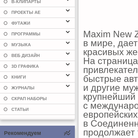
В-КЛИПАРТЫ
ПРОЕКТЫ AE
ФУТАЖИ
Maxim New 
ПРОГРАММЫ
в мире, дае
МУЗЫКА
красивых же
ВЕБ ДИЗАЙН
На страница
3D ГРАФИКА
привлекател
быстрые авт
КНИГИ
и другие му
ЖУРНАЛЫ
крупнейший 
СКРАП НАБОРЫ
с междунаро
СТАТЬИ
европейских 
в Соединенн
продолжает 
Рекомендуем