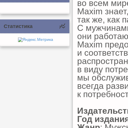
во всем мир
Maxim знает
так же, как 
С мужчинами
Статистика
они работают
Maxim пред
и соответст
распростран
в виду потр
мы обслужи
всегда разв
к потребнос
Издательст
Год издани
Жанр
: Мужс