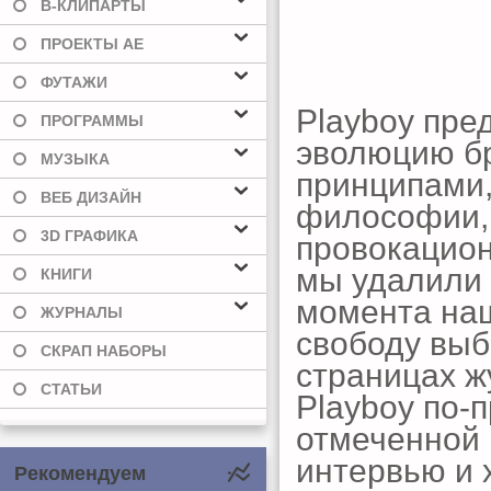
В-КЛИПАРТЫ
ПРОЕКТЫ AE
ФУТАЖИ
Playboy пре
ПРОГРАММЫ
эволюцию б
МУЗЫКА
принципами,
ВЕБ ДИЗАЙН
философии, 
3D ГРАФИКА
провокацион
мы удалили о
КНИГИ
момента наш
ЖУРНАЛЫ
свободу выб
СКРАП НАБОРЫ
страницах ж
СТАТЬИ
Playboy по-
отмеченной 
интервью и 
Рекомендуем