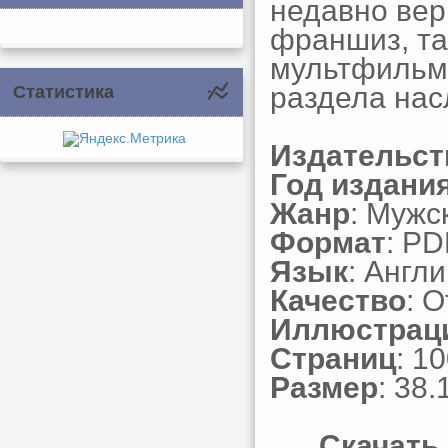
недавно вер
франшиз, та
мультфильмы
раздела нас
Статистика
Издательст
Год издани
Жанр
: Мужс
Формат
: PD
Язык
: Англ
Качество
: 
Иллюстрац
Страниц
: 1
Размер
: 38.
Скачать 