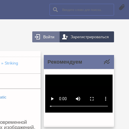
Войти
Зарегистрироваться
Рекомендуем
» Striking
atic
современной
х изображений,