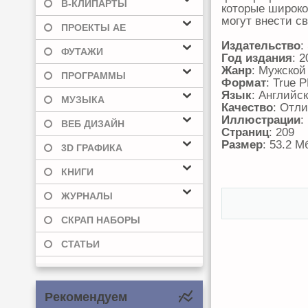
В-КЛИПАРТЫ
которые широко
могут внести с
ПРОЕКТЫ AE
Издательство
:
ФУТАЖИ
Год издания
: 2
Жанр
: Мужской
ПРОГРАММЫ
Формат
: True 
Язык
: Английс
МУЗЫКА
Качество
: Отл
Иллюстрации
:
ВЕБ ДИЗАЙН
Страниц
: 209
Размер
: 53.2 М
3D ГРАФИКА
КНИГИ
ЖУРНАЛЫ
СКРАП НАБОРЫ
СТАТЬИ
Рекомендуем