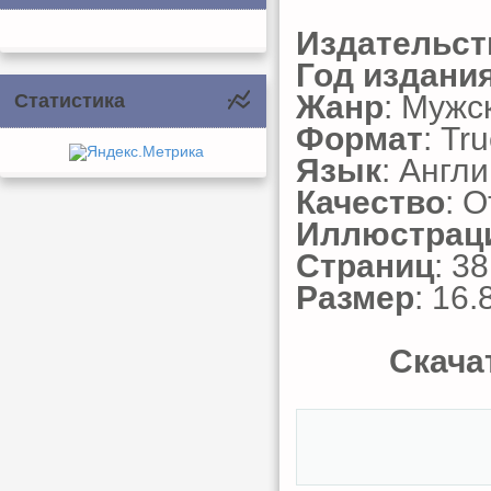
Издательст
Год издани
Жанр
: Мужс
Статистика
Формат
: Tr
Язык
: Англ
Качество
: 
Иллюстрац
Страниц
: 38
Размер
: 16.
Скача