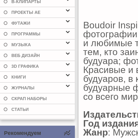
В-КЛИПАРТЫ
ПРОЕКТЫ AE
Boudoir Insp
ФУТАЖИ
фотографии
ПРОГРАММЫ
и любимые т
МУЗЫКА
тем, кто за
ВЕБ ДИЗАЙН
будуара; фо
3D ГРАФИКА
Красивые и
будуаров, в
КНИГИ
будуарные 
ЖУРНАЛЫ
со всего мир
СКРАП НАБОРЫ
СТАТЬИ
Издательст
Год издани
Жанр
: Мужс
Рекомендуем