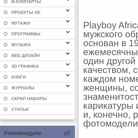
В-КЛИПАРТЫ
ПРОЕКТЫ AE
Playboy Afri
ФУТАЖИ
мужского об
ПРОГРАММЫ
основан в 1
МУЗЫКА
ежемесячный
ВЕБ ДИЗАЙН
один другой
3D ГРАФИКА
качеством, 
каждом ном
КНИГИ
женщины, со
ЖУРНАЛЫ
знаменитост
СКРАП НАБОРЫ
карикатуры 
СТАТЬИ
и, конечно,
фотомодели
Рекомендуем