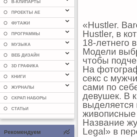
В-КЛИПАРТЫ
ПРОЕКТЫ AE
«Hustler. Ba
ФУТАЖИ
Hustler, в 
ПРОГРАММЫ
18-летнего 
МУЗЫКА
Модели выб
ВЕБ ДИЗАЙН
чтобы подче
3D ГРАФИКА
На фотограф
секс с мужч
КНИГИ
сами по себе
ЖУРНАЛЫ
девушек. В 
СКРАП НАБОРЫ
выделяется 
СТАТЬИ
живописные 
Название жу
Legal» в пе
Рекомендуем