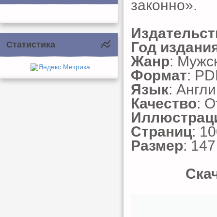
законно».
Издательст
Год издани
Статистика
Жанр
: Мужс
Формат
: PD
Язык
: Англ
Качество
: 
Иллюстрац
Страниц
: 1
Размер
: 14
Скач