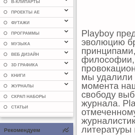
В-КЛИПАРТЫ
ПРОЕКТЫ AE
ФУТАЖИ
Playboy пре
ПРОГРАММЫ
эволюцию б
МУЗЫКА
принципами,
ВЕБ ДИЗАЙН
философии, 
3D ГРАФИКА
провокацион
мы удалили о
КНИГИ
момента наш
ЖУРНАЛЫ
свободу выб
СКРАП НАБОРЫ
журнала. Pl
СТАТЬИ
отмеченном
журналистик
литературы 
Рекомендуем