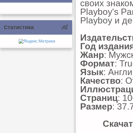
своих знако
Playboy's Pa
Playboy и д
Статистика
Издательст
Год издани
Жанр
: Мужс
Формат
: Tr
Язык
: Англ
Качество
: 
Иллюстрац
Страниц
: 1
Размер
: 37.
Скачат