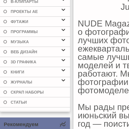
В-КЛИПАРТЫ
ПРОЕКТЫ AE
NUDE Magaz
ФУТАЖИ
о фотографи
ПРОГРАММЫ
лучших фот
МУЗЫКА
ежекварталь
ВЕБ ДИЗАЙН
самые лучши
3D ГРАФИКА
моделей и т
работают. М
КНИГИ
фотографии 
ЖУРНАЛЫ
фотомоделе
СКРАП НАБОРЫ
СТАТЬИ
Мы рады пр
июньский вы
год — поист
Рекомендуем