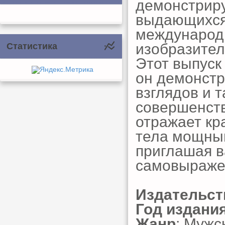
демонстриру
выдающихся
международн
изобразител
Статистика
Этот выпуск
он демонст
взглядов и 
совершенств
отражает кр
тела мощны
приглашая в
самовыраже
Издательст
Год издани
Жанр
: Мужс