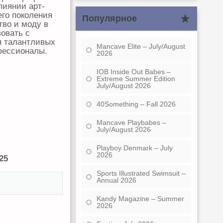
лиянии арт-
го поколения
Популярное
тво и моду в
овать с
я талантливых
Mancave Elite – July/August
фессионалы.
2026
IOB Inside Out Babes –
Extreme Summer Edition
July/August 2026
40Something – Fall 2026
Mancave Playbabes –
July/August 2026
Playboy Denmark – July
2026
25
Sports Illustrated Swimsuit –
Annual 2026
Kandy Magazine – Summer
2026