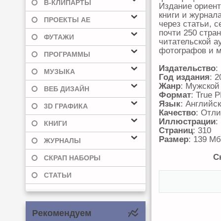
В-КЛИПАРТЫ
Издание ориент
книги и журнал
ПРОЕКТЫ AE
через статьи, 
почти 250 стра
ФУТАЖИ
читательской а
фотографов и м
ПРОГРАММЫ
Издательство
:
МУЗЫКА
Год издания
: 2
Жанр
: Мужской
ВЕБ ДИЗАЙН
Формат
: True 
Язык
: Английс
3D ГРАФИКА
Качество
: Отл
Иллюстрации
:
КНИГИ
Страниц
: 310
Размер
: 139 Мб
ЖУРНАЛЫ
С
СКРАП НАБОРЫ
СТАТЬИ
Рекомендуем