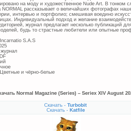
ировано на моду и художественное Nude Art. В тонком с
а NORMAL рассказывает о величайших фотографах наше
серии, интервью и портфолио; смешивая воедино искусс
ницах. Индивидуальный подход и желание взаимодейств
удиторией, журнал предлагает несколько публикаций дл
оделей, будь то страстные любители или опытные про
 Incarnatio S.A.S
025
 журнал
PDF
кий
ичное
 Цветные и чёрно-белые
качать Normal Magazine (Series) – Seriex XIV August 20
Скачать -
Turbobit
Скачать -
Katfile