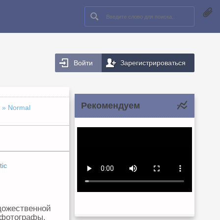
Войти
Зарегистрироваться
Рекомендуем
» Normal
ic
дожественной
 фотографы.