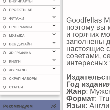
В-КЛИПАРТЫ
ПРОЕКТЫ AE
Goodfellas 
ФУТАЖИ
поэтому вы 
ПРОГРАММЫ
и горячих м
МУЗЫКА
заполнены д
ВЕБ ДИЗАЙН
настоящие с
3D ГРАФИКА
советами, с
интересных 
КНИГИ
ЖУРНАЛЫ
Издательст
СКРАП НАБОРЫ
Год издани
СТАТЬИ
Жанр
: Мужс
Формат
: Tr
Язык
: Англ
Рекомендуем