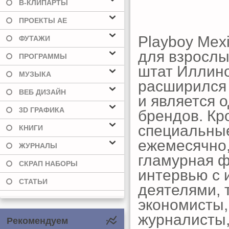
В-КЛИПАРТЫ
ПРОЕКТЫ AE
Playboy Mex
ФУТАЖИ
для взрослы
ПРОГРАММЫ
штат Иллин
МУЗЫКА
расширился д
ВЕБ ДИЗАЙН
и является 
3D ГРАФИКА
брендов. Кр
специальные
КНИГИ
ежемесячно,
ЖУРНАЛЫ
гламурная ф
СКРАП НАБОРЫ
интервью с
СТАТЬИ
деятелями, 
экономисты,
журналисты,
Рекомендуем