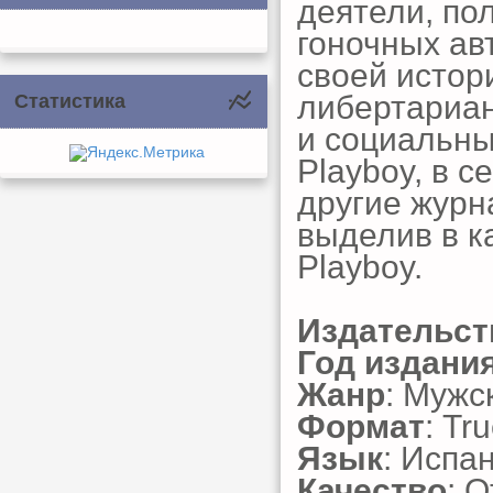
деятели, по
гоночных ав
своей истор
либертариан
Статистика
и социальны
Playboy, в с
другие журн
выделив в к
Playboy.
Издательст
Год издани
Жанр
: Мужс
Формат
: Tr
Язык
: Испа
Качество
: 