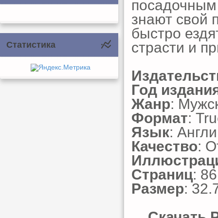
посадочным 
знают свой 
быстро ездят
страсти и п
Статистика
Издательст
Год издани
Жанр
: Мужс
Формат
: Tr
Язык
: Англ
Качество
: 
Иллюстрац
Страниц
: 86
Размер
: 32.
Скачать P