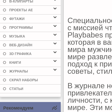
В-КЛИПАРТЫ
ПРОЕКТЫ AE
Специальное
ФУТАЖИ
с миссией ч
ПРОГРАММЫ
Playbabes п
МУЗЫКА
которая в в
ВЕБ ДИЗАЙН
мира мужчин
3D ГРАФИКА
мире развле
подход к пр
КНИГИ
советы, сти
ЖУРНАЛЫ
СКРАП НАБОРЫ
В журнале н
СТАТЬИ
привлекател
личности, с
мире. Эти м
Рекомендуем