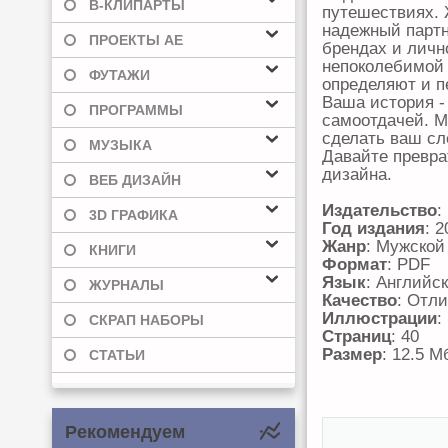
В-КЛИПАРТЫ
путешествиях. Ж
надежный парт
ПРОЕКТЫ AE
брендах и личн
непоколебимой 
ФУТАЖИ
определяют и 
Ваша история -
ПРОГРАММЫ
самоотдачей. М
сделать ваш с
МУЗЫКА
Давайте превра
дизайна.
ВЕБ ДИЗАЙН
Издательство
:
3D ГРАФИКА
Год издания
: 2
Жанр
: Мужской
КНИГИ
Формат
: PDF
Язык
: Английс
ЖУРНАЛЫ
Качество
: Отл
Иллюстрации
:
СКРАП НАБОРЫ
Страниц
: 40
Размер
: 12.5 М
СТАТЬИ
Рекомендуем