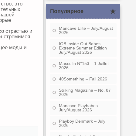
ство; это
ительных
Популярное
 нашей
торые
Mancave Elite – July/August
со страстью и
2026
 и стремимся
IOB Inside Out Babes –
щее моды и
Extreme Summer Edition
July/August 2026
Masculin N°153 – 1 Juillet
2026
40Something – Fall 2026
Striking Magazine – No. 87
2026
Mancave Playbabes –
July/August 2026
Playboy Denmark – July
2026