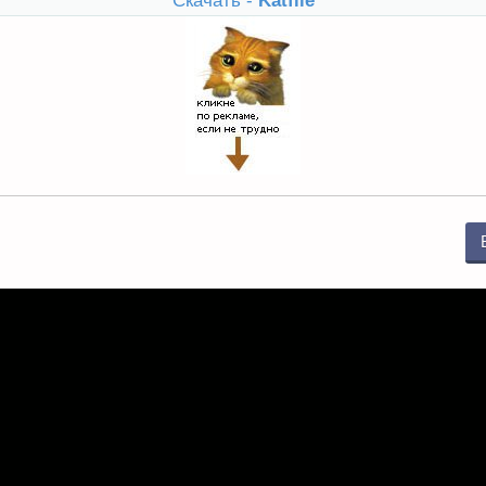
Скачать -
Katfile