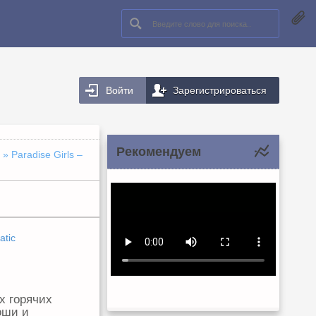
Войти
Зарегистрироваться
Рекомендуем
» Paradise Girls –
atic
х горячих
оши и