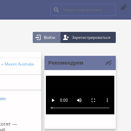
Войти
Зарегистрироваться
Рекомендуем
» Maxim Australia
tic
хотят —
мых