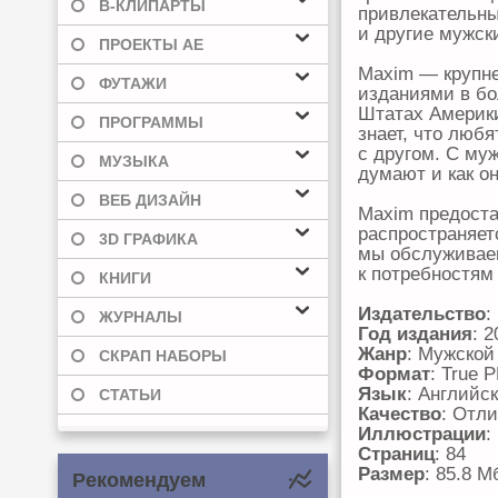
В-КЛИПАРТЫ
привлекательны
и другие мужск
ПРОЕКТЫ AE
Maxim — крупне
ФУТАЖИ
изданиями в бо
Штатах Америки
ПРОГРАММЫ
знает, что любя
с другом. С муж
МУЗЫКА
думают и как он
ВЕБ ДИЗАЙН
Maxim предоста
распространяетс
3D ГРАФИКА
мы обслуживаем
к потребностям
КНИГИ
Издательство
:
ЖУРНАЛЫ
Год издания
: 2
Жанр
: Мужской
СКРАП НАБОРЫ
Формат
: True 
Язык
: Английс
СТАТЬИ
Качество
: Отл
Иллюстрации
:
Страниц
: 84
Размер
: 85.8 М
Рекомендуем