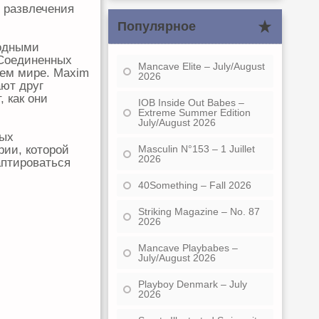
 развлечения
Популярное
родными
 Соединенных
Mancave Elite – July/August
сем мире. Maxim
2026
ают друг
, как они
IOB Inside Out Babes –
Extreme Summer Edition
July/August 2026
рых
рии, которой
Masculin N°153 – 1 Juillet
2026
аптироваться
40Something – Fall 2026
Striking Magazine – No. 87
2026
Mancave Playbabes –
July/August 2026
Playboy Denmark – July
2026