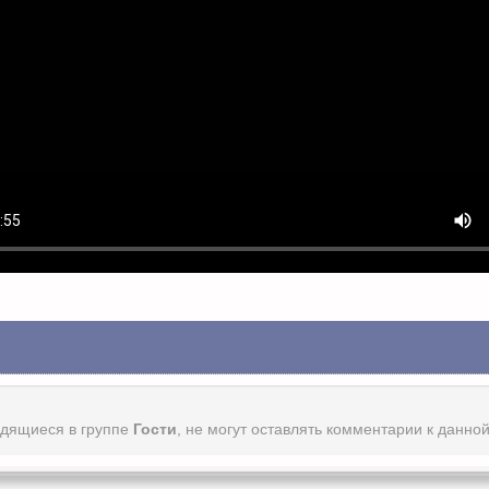
одящиеся в группе
Гости
, не могут оставлять комментарии к данно