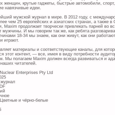
х женщин, крутые гаджеты, быстрые автомобили, спорт,
ие навязчивые идеи.
йший мужской журнал в мире. В 2012 году, с междуна
лее чем 25 европейских и азиатских странах, а также в
, Maxim продолжает творчески привлекать парней во в
т мужчины. И мы говорим так же, как ребята разговарив
чинами 18-34 мы знаем, как они живут, как они работают
и играют.
вляет материалы и соответствующие каналы, для кото
я этот контент, — все, имея в виду потребности аудито
. Мы полагаем Maxim должен всегда развиваться и ад
 наших читателей.
 Nuclear Enterprises Pty Ltd
025
 журнал
PDF
кий
ичное
 Цветные и чёрно-белые
б