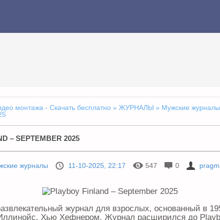
идео монтажа - Скачать бесплатно
»
ЖУРНАЛЫ
»
Мужские журналы
25
D – SEPTEMBER 2025
жские журналы
11-10-2025, 22:17
547
0
pragma
развлекательный журнал для взрослых, основанный в 19
 Иллинойс, Хью Хефнером. Журнал расширился до Playbo