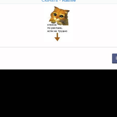
Скачать -
Katfile