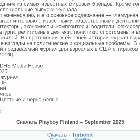
я одним из самых известных мировых брендов. Кроме тог
специальные выпуски журнала.
 ежемесячно, и его основное содержание — гламурная
агает интервью с известными общественными деятелями
итекторы, экономисты, композиторы, водители, режиссе
атурги, религиозные деятели, политики, спортсмены и 
обилей. На протяжении всей своей истории журнал вы
е взгляды на политические и социальные проблемы. В
ый продаваемый журнал для взрослых в США с тиражом
месяц.
 DHS Media House
025
 журнал
PDF
кий
ичное
 Цветные и чёрно-белые
б
Скачать Playboy Finland – September 2025
Скачать -
Turbobit