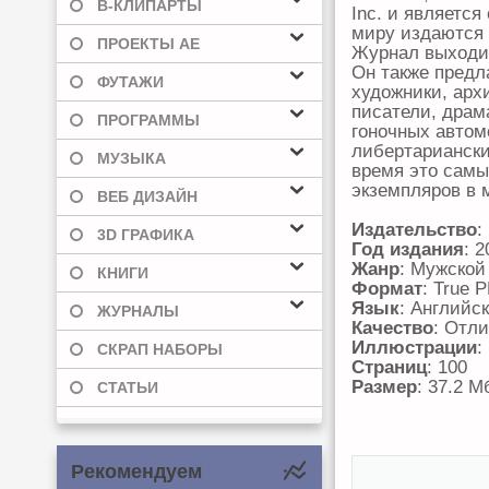
В-КЛИПАРТЫ
Inc. и являетс
миру издаются 
ПРОЕКТЫ AE
Журнал выходит
Он также предл
ФУТАЖИ
художники, арх
писатели, драм
ПРОГРАММЫ
гоночных автом
либертариански
МУЗЫКА
время это сам
экземпляров в 
ВЕБ ДИЗАЙН
Издательство
:
3D ГРАФИКА
Год издания
: 2
Жанр
: Мужской
КНИГИ
Формат
: True 
Язык
: Английс
ЖУРНАЛЫ
Качество
: Отл
Иллюстрации
:
СКРАП НАБОРЫ
Страниц
: 100
Размер
: 37.2 М
СТАТЬИ
Рекомендуем