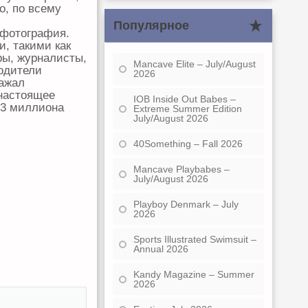
о, по всему
Популярное
 фотография.
, такими как
ры, журналисты,
Mancave Elite – July/August
водители
2026
ражал
 настоящее
IOB Inside Out Babes –
 3 миллиона
Extreme Summer Edition
July/August 2026
40Something – Fall 2026
Mancave Playbabes –
July/August 2026
Playboy Denmark – July
2026
Sports Illustrated Swimsuit –
Annual 2026
Kandy Magazine – Summer
2026