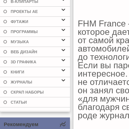
В-КЛИПАРТЫ
ПРОЕКТЫ AE
FHM France 
ФУТАЖИ
которое дает
ПРОГРАММЫ
от самой кр
МУЗЫКА
автомобилей
ВЕБ ДИЗАЙН
до технологи
3D ГРАФИКА
Если вы паре
интересное.
КНИГИ
не отличает
ЖУРНАЛЫ
он занял св
СКРАП НАБОРЫ
«для мужчин
СТАТЬИ
благодаря с
роде журнал
Рекомендуем