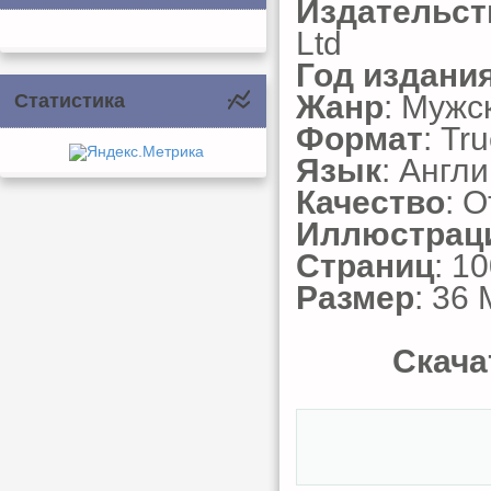
Издательст
Ltd
Год издани
Жанр
: Мужс
Статистика
Формат
: Tr
Язык
: Англ
Качество
: 
Иллюстрац
Страниц
: 1
Размер
: 36
Скача